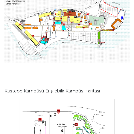
Kuştepe Kampüsü Erişilebilir Kampüs Haritası