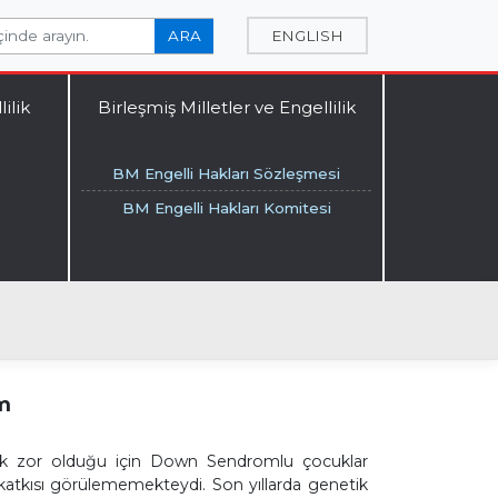
n.
ARA
ENGLISH
ilik
Birleşmiş Milletler ve Engellilik
BM Engelli Hakları Sözleşmesi
BM Engelli Hakları Komitesi
im
 çok zor olduğu için Down Sendromlu çocuklar
 katkısı görülememekteydi. Son yıllarda genetik