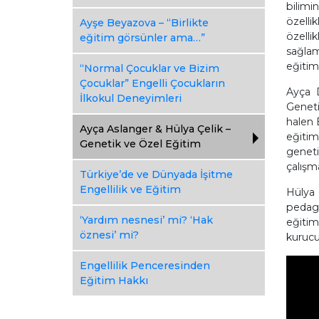
bilimi
özelli
Ayşe Beyazova – “Birlikte
özelli
eğitim görsünler ama…”
sağlam
eğitim
“Normal Çocuklar ve Bizim
Çocuklar” Engelli Çocukların
Ayça D
İlkokul Deneyimleri
Geneti
halen 
Ayça Aslanger & Hülya Çelik –
eğitim
Genetik ve Özel Eğitim
geneti
çalışm
Türkiye’de ve Dünyada İşitme
Engellilik ve Eğitim
Hülya 
pedago
‘Yardım nesnesi’ mi? ‘Hak
eğitim
öznesi’ mi?
kurucu
Engellilik Penceresinden
Eğitim Hakkı