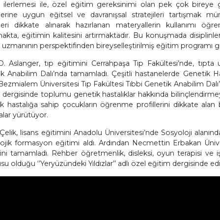
n ilerlemesi ile, özel eğitim gereksinimi olan pek çok bireye
klerine uygun eğitsel ve davranışsal stratejileri tartışmak
kleri dikkate alınarak hazırlanan materyallerin kullanımı öğren
akta, eğitimin kalitesini artırmaktadır. Bu konuşmada disiplinlera
 uzmanının perspektifinden bireyselleştirilmiş eğitim programı ge
. Aslanger, tıp eğitimini Cerrahpaşa Tıp Fakültesi’nde, tıpta 
k Anabilim Dalı’nda tamamladı. Çeşitli hastanelerde Genetik H
Bezmialem Üniversitesi Tıp Fakültesi Tıbbi Genetik Anabilim Dalı’nda
 dergisinde toplumu genetik hastalıklar hakkında bilinçlendirmeye 
k hastalığa sahip çocukların öğrenme profillerini dikkate alan b
alar yürütüyor.
Çelik, lisans eğitimini Anadolu Üniversitesi’nde Sosyoloji alanı
jik formasyon eğitimi aldı. Ardından Necmettin Erbakan Üniver
ini tamamladı. Rehber öğretmenlik, disleksi, oyun terapisi ve işar
su olduğu ‘’Yeryüzündeki Yıldızlar’’ adlı özel eğitim dergisinde ed