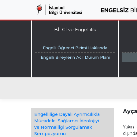
BİLGİ ve Engellilik
Engelli Öğrenci Birimi Hakkında
Engelli Bireylerin Acil Durum Planı
Ayça
Engelliliğe Dayalı Ayrımcılıkla
Mücadele: Sağlamcı İdeolojiyi
Yakın 
ve Normalliği Sorgulamak
dışınd
Sempozyumu