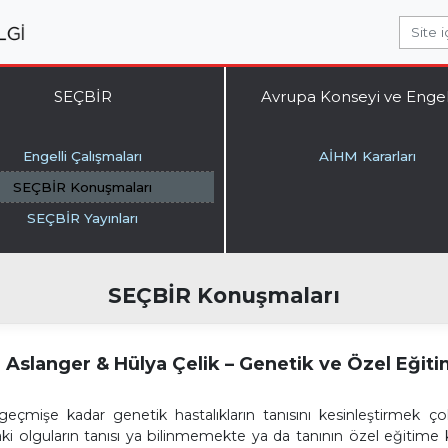
Site içinde arayı
SEÇBİR
Avrupa Konseyi ve Engell
Engelli Çalışmaları
AİHM Kararları
SEÇBİR Konuşmaları
SEÇBİR Yayınları
SEÇBİR Konuşmaları
 Aslanger & Hülya Çelik – Genetik ve Özel Eğit
geçmişe kadar genetik hastalıkların tanısını kesinleştirmek
aki olguların tanısı ya bilinmemekte ya da tanının özel eğitime