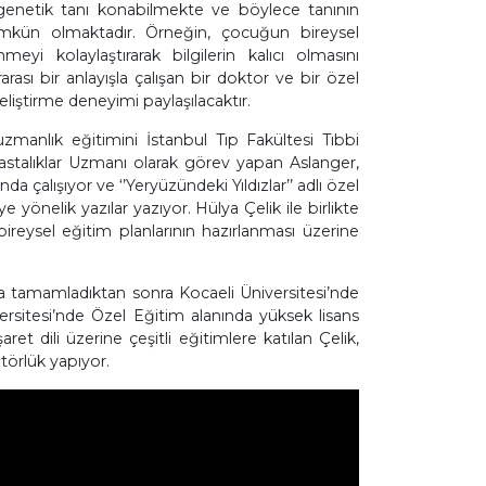
 genetik tanı konabilmekte ve böylece tanının
 mümkün olmaktadır. Örneğin, çocuğun bireysel
meyi kolaylaştırarak bilgilerin kalıcı olmasını
rası bir anlayışla çalışan bir doktor ve bir özel
liştirme deneyimi paylaşılacaktır.
uzmanlık eğitimini İstanbul Tıp Fakültesi Tıbbi
astalıklar Uzmanı olarak görev yapan Aslanger,
 çalışıyor ve ‘’Yeryüzündeki Yıldızlar’’ adlı özel
yönelik yazılar yazıyor. Hülya Çelik ile birlikte
ireysel eğitim planlarının hazırlanması üzerine
nda tamamladıktan sonra Kocaeli Üniversitesi’nde
sitesi’nde Özel Eğitim alanında yüksek lisans
et dili üzerine çeşitli eğitimlere katılan Çelik,
itörlük yapıyor.