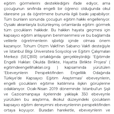
eğitim görmelerini desteklediğini ifade ediyor, ama
çocuğunun sınıfında engelli bir öğrenci olduğunda okul
idaresine ya da öğretmene bununla ilgili baskı yapabiliyor.
Tüm bunların sonunda çocuğun eğitim hakkı engelleniyor.
Oysaki akranlarıyla bütünleşmiş ortamlarda eğitim görmek
tüm çocukların hakkıdır. Bu hakkın hayata geçmesi için
kapsayıcı eğitim anlayışının benimsenmesi ve bu bağlamda
velilerle öğretmenlerin işbirliği içinde olması önem
kazanıyor. Tohum Otizm Vakfı’nın Sabancı Vakfı desteğiyle
ve İstanbul Bilgi Üniversitesi Sosyoloji ve Eğitim Çalışmaları
Merkezi (SEÇBİR) ortaklığında gerçekleştirdiği ‘Eğitimde
Engelli Hakları: Okulda Birlikte, Hayatta Birlikte Projesi’ (
egitimdeengellihaklari.org ) kapsamında yürütülen
‘Ebeveynlerin Perspektifinden Engellilik Odağında
Türkiye’de Kapsayıcı Eğitim Araştırması’ ebeveynlerin,
engelli çocukların eğitime katılımına ilişkin görüşlerine
odaklanıyor. Ocak-Nisan 2019 döneminde İstanbul’un Şişli
ve Gaziosmanpaşa ilçelerinde yaklaşık 350 ebeveynle
yürütülen bu araştırma, ilkokul düzeyindeki çocukların
kapsayıcı eğitim deneyimini ebeveynlerinin perspektifinden
ortaya koyuyor. Buradan hareketle, ebeveynlerin ve