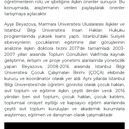
öğretmenlerin rolü ve işbirliğine ilişkin öneriler sunuyor. Bu
konuşmada, araştırmanın verileri paylaşılarak öneriler
tartışmaya açılacaktır.
Ayşe Beyazova, Marmara Üniversitesi Uluslararası İlişkiler ve
İstanbul Bilgi Üniversitesi İnsan Hakları Hukuku
programlarında yüksek lisans yaptı. İstanbul’daki Suriyeli
ebeveynlerin çocuklarının eğitimine dair görüşlerinin
analizine ilişkin doktora tezini 2017’de tamamladı. 2003-
2007 yılları arasında Toplum Gönüllüleri Vakfı’nda kaynak
geliştirme, iletişim ve proje yönetimi alanlarında yöneticilik
yapan Beyazova, 2008-2016 arasında İstanbul Bilgi
Üniversitesi Çocuk Çalışmaları Birimi (ÇOÇA) ekibinde
kurucu ve koordinatör olarak yer aldı. Aynı yıllarda İstanbul
Bilgi Üniversitesi’nde öğretim görevlisi olarak çocuk hakları,
sivil toplum ve eğitime ilişkin çeşitli dersler verdi. 2016
yılından beri sivil toplum, çocuk hakları, çocuk katılımı,
toplumsal cinsiyet eşitliği ve kapsayıcı eğitim alanlarında
çeşitli sivil toplum kuruluşları ve akademik kurumlarla
araştırmacı, eğitmen ve danışman olarak çalışmaktadır.